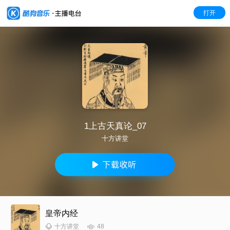
打开
1上古天真论_07
十方讲堂
皇帝内经
48
十方讲堂