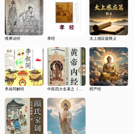
维摩诘经
孝经
太上感应篇释义
李叔同解经
中医四大名著之《黄帝内经》原文解读
楞严经