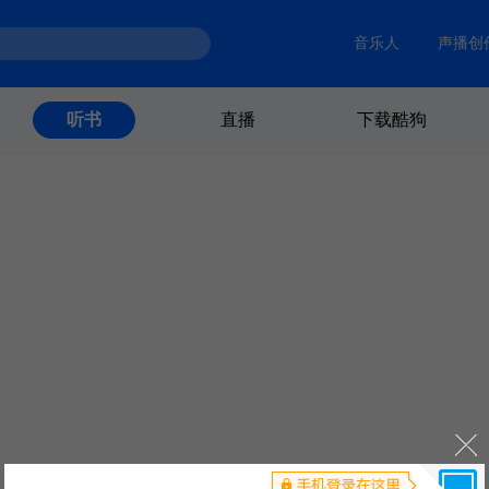
音乐人
声播创
直播
下载酷狗
听书