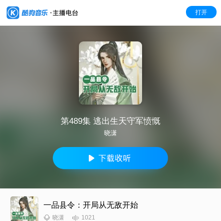
打开
第489集 逃出生天守军愤慨
晓潇
一品县令：开局从无敌开始
1021
晓潇