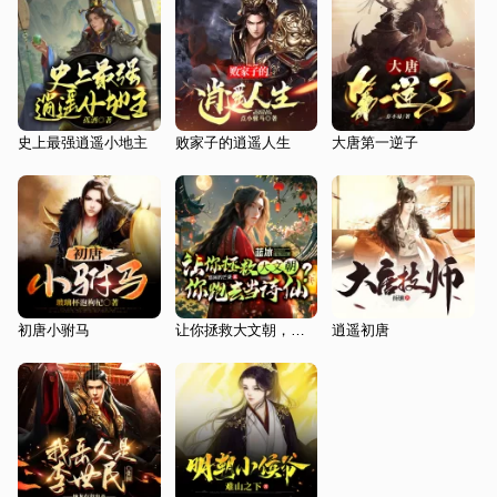
史上最强逍遥小地主
败家子的逍遥人生
大唐第一逆子
初唐小驸马
让你拯救大文朝，你跑去当诗仙？|赘婿只想躺平|奇幻穿越爽文
逍遥初唐