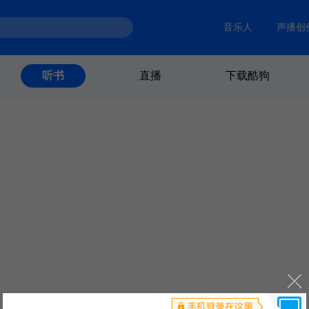
音乐人
声播创
直播
下载酷狗
听书