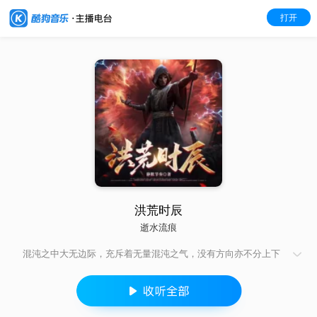
打开
洪荒时辰
逝水流痕
混沌之中大无边际，充斥着无量混沌之气，没有方向亦不分上下
左右，古朴苍凉之气是混沌世界的主要特征。 “轰隆” 这
时候在混沌世界之中响起一声炸雷，只见一无形波纹传遍整个混
沌世界。使得无边混沌之气翻腾不已，一道虚弱的灵魂出现在这
无边的混沌之中。 “咻” 一道紫气瞬间进入这道灵魂之