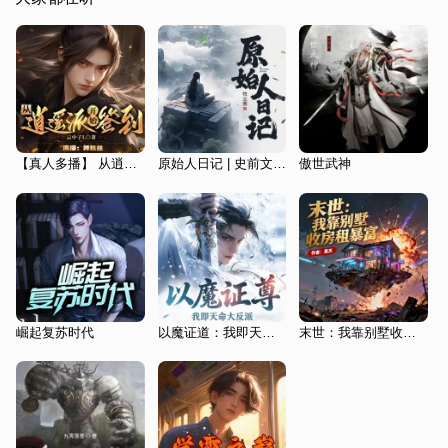
【真人多播】 从逍遥派开始签到 | 武侠玄幻神话 |穿越 | 系统
原始人日记 | 史前文明 | 开辟蛮荒 | 在野人部落创建文明
傲世武神
崛起复苏时代
以魔证道：我即天命大反派（热血玄幻|武侠仙侠|逆袭爽文）
末世：我靠别墅收房租暴富|开挂暴富|精品多播