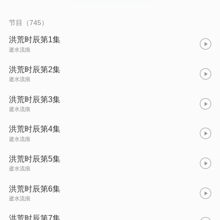
中，顿时无边混沌之气瞬间向着灵魂汹涌而去。无尽的混沌之气
在无量混沌之中形成了一道巨大的漩涡，无边的混沌之气向着漩
涡快速涌入。 随着混沌之气快速的涌进那道灵魂之中，一个
节目（745）
巨大的‘茧’出现在无边的混沌之中。混沌之中不计年，一眨眼的功
夫十个元会的时间过去了。
洪荒时辰第1集
逝水流痕
洪荒时辰第2集
逝水流痕
洪荒时辰第3集
逝水流痕
洪荒时辰第4集
逝水流痕
洪荒时辰第5集
逝水流痕
洪荒时辰第6集
逝水流痕
洪荒时辰第7集