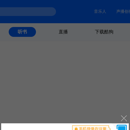
音乐人
声播创
直播
下载酷狗
听书