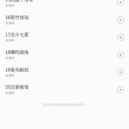
水滴吟
16斑竹传说
水滴吟
17北斗七星
水滴吟
18哪吒闹海
水滴吟
19蚕马献丝
水滴吟
20沉香救母
水滴吟
更多内容请到酷狗app收听~