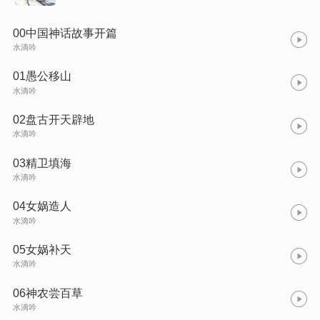
00中国神话故事开篇
水滴吟
01愚公移山
水滴吟
02盘古开天辟地
水滴吟
03精卫填海
水滴吟
04女娲造人
水滴吟
05女娲补天
水滴吟
06神农尝百草
水滴吟