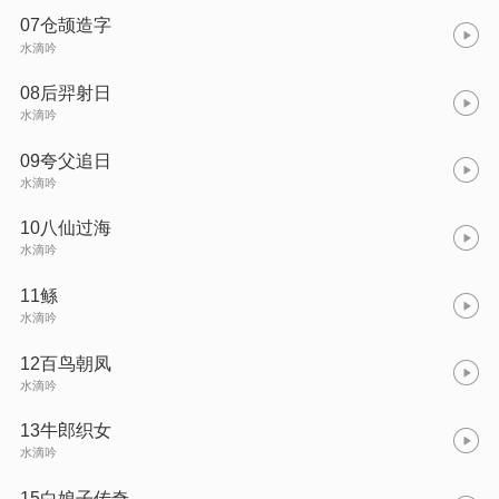
07仓颉造字
水滴吟
08后羿射日
水滴吟
09夸父追日
水滴吟
10八仙过海
水滴吟
11鲧
水滴吟
12百鸟朝凤
水滴吟
13牛郎织女
水滴吟
15白娘子传奇