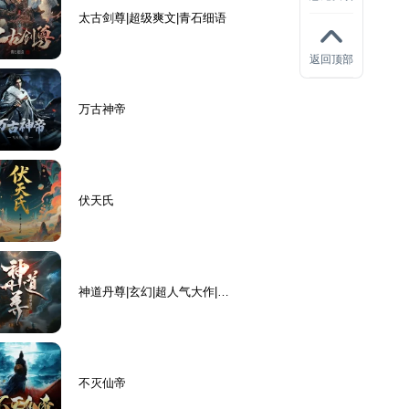
太古剑尊|超级爽文|青石细语
返回顶部
万古神帝
伏天氏
神道丹尊|玄幻|超人气大作|完
结
不灭仙帝