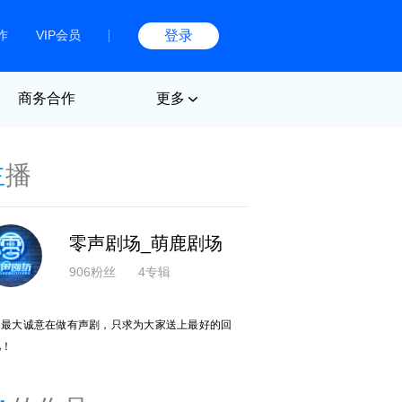
作
VIP会员
登录
商务合作
更多
主
播
零声剧场_萌鹿剧场
906粉丝
4专辑
用最大诚意在做有声剧，只求为大家送上最好的回
忆！