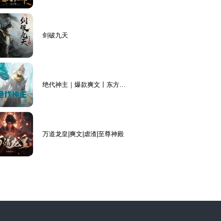
剑破九天
绝代神主｜爆款爽文丨东方玄
幻丨升级
万道龙皇|爽文|虐渣|至尊神殿