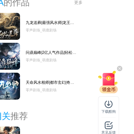
A
的作品
更多
九龙送葬|最强风水师|龙王的
赘婿|风水悬疑
零声剧场_萌鹿剧场
422.7万
问鼎巅峰|2亿人气作品|轻松幽
默热血古武玄幻爽文
零声剧场_萌鹿剧场
1871.1万
天命风水相师|都市玄幻|奇葩
搞笑多人有声剧
零声剧场_萌鹿剧场
345.7万
下载酷狗
相关
推荐
意见反馈