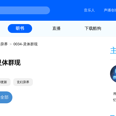
音乐人
声播创
直播
下载酷狗
听书
幻异界
>
0034-灵体群现
-灵体群现
13更新
玄幻异界
放全部