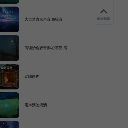
返回顶部
大自然真实声音|白噪音
阅读治愈轻音|静心享受|阅读
专属
助眠雨声
雨声滴答滴滴