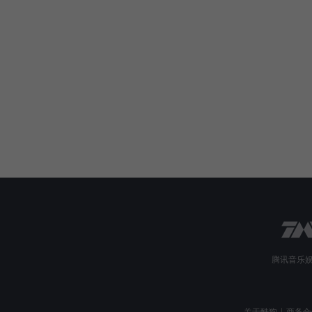
腾讯音乐
关于酷狗
商务合