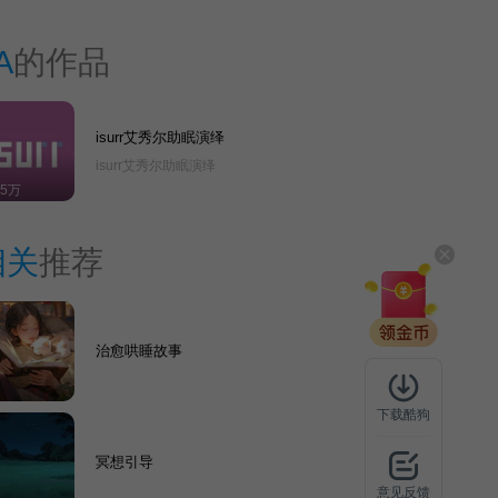
A
的作品
isurr艾秀尔助眠演绎
isurr艾秀尔助眠演绎
15万
相关
推荐
治愈哄睡故事
下载酷狗
冥想引导
意见反馈