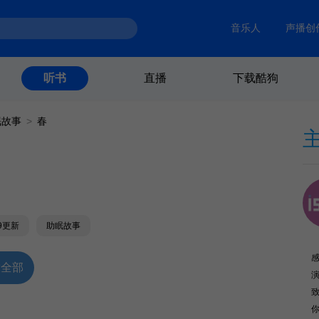
音乐人
声播创
直播
下载酷狗
听书
眠故事
>
春
19更新
助眠故事
放全部