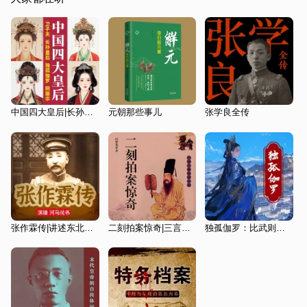
中国四大皇后|长孙皇后独孤伽罗阴丽华卫子夫
元朝那些事儿
张学良全传
张作霖传|讲述东北王的逆袭之路|张学良 民国人物传记
二刻拍案惊奇|三言二拍|经典文学
独孤伽罗：比武则天更厉害的复仇皇后|隋文帝又爱又怕