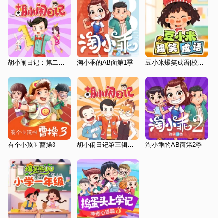
胡小闹日记：第二辑（学习篇）
淘小乖的AB面第1季
豆小米爆笑成语|校园成长
有个小孩叫曹操3
胡小闹日记第三辑：“情商篇”
淘小乖的AB面第2季