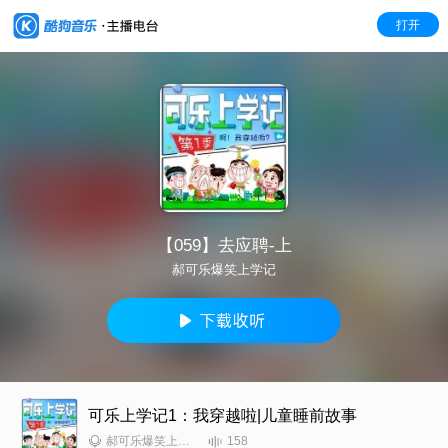
打开
【059】去应聘-上
郝可乐爆笑上学记
可乐上学记1：我穿越啦|儿童睡前故事
158
郝可乐爆笑上学记