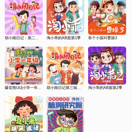
胡小闹日记：第二辑（学习篇）
淘小乖的AB面第1季
有个小孩叫曹操3
爆笑熊UU|小学一年级|笑料再升级
胡小闹日记第三辑：“情商篇”
淘小乖的AB面第2季