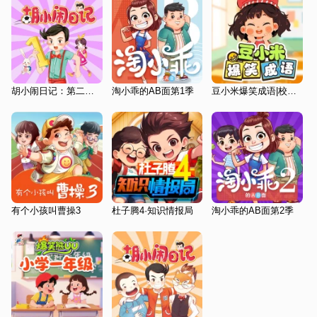
胡小闹日记：第二辑（学习篇）
淘小乖的AB面第1季
豆小米爆笑成语|校园成长
有个小孩叫曹操3
杜子腾4·知识情报局
淘小乖的AB面第2季