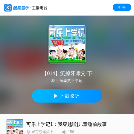
打开
【014】笑掉牙师父-下
郝可乐爆笑上学记
可乐上学记1：我穿越啦|儿童睡前故事
158
郝可乐爆笑上学记