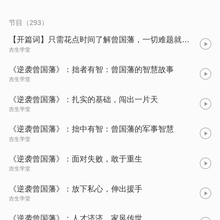
他在面对失败、挫折和压力时，如何调整心态，如何培养内心的
强大力量。曾国藩的人生哲学不仅在于个人修养，更注重实际行
动。他教给我们，只有将内心的力量转化为实际的行动，才能真
节目（293）
正改变自己的人生。在当今社会，我们每个人都可能遭遇困境和
挫折，这本书将带给你许多启示。无论是在职场、学业还是生活
【开篇词】只需花点时间了解曾国藩，一切难题就能得到答案
中，我们都可以从曾国藩的成功逆袭中学到如何保持坚韧不拔的
吉生学堂
品质，如何在人生低谷中逆袭，实现人生的突围。无论你正处在
人生的哪个阶段，都能从中找到自己的共鸣。让我们跟随曾国藩
《逆袭曾国藩》：拙者有智：曾国藩的智慧故事
的脚步，一起学习如何在人生困境中遇见最坚韧的灵魂，实现自
吉生学堂
己的逆袭。
《逆袭曾国藩》：扎实的基础，闯出一片天
吉生学堂
《逆袭曾国藩》：拙中有智：曾国藩的军事智慧
吉生学堂
《逆袭曾国藩》：面对失败，敢于重生
吉生学堂
《逆袭曾国藩》：放下私心，伸出援手
吉生学堂
《逆袭曾国藩》：人才济济，家风传世