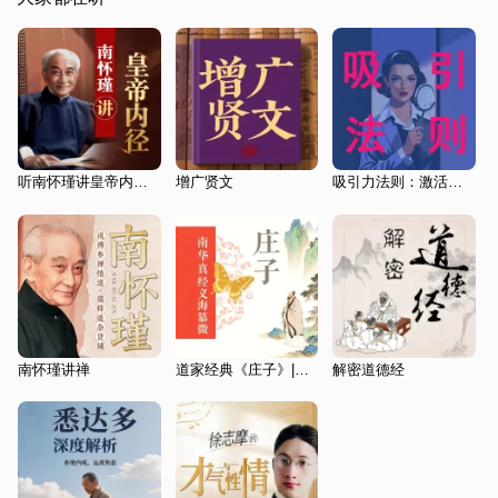
听南怀瑾讲皇帝内经|健康|个人成长|人文国学
增广贤文
吸引力法则：激活你的内在潜力
南怀瑾讲禅
道家经典《庄子》|南华真经义海纂微|道教|原文解析
解密道德经