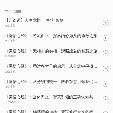
空，我们才可以抓大放小； 因为空，我们才可以不执着，顺其自
然； 因为空，我们才有了豁达，包容。 人生， 因为有了空，才
能用出世的精神，做入世的事业。
节目（355）
【开篇词】人生觉悟，“空”的智慧
吉生学堂
《觉悟心经》：逆流而上：探索内心源头的勇敢之旅
吉生学堂
《觉悟心经》：无相中的实相：观照般若的智慧之旅
吉生学堂
《觉悟心经》：悉达多太子的启示：从苦难中寻找解脱的道路
吉生学堂
《觉悟心经》：从分别到统一，般若智慧引领我们认识世界的本质！
吉生学堂
《觉悟心经》：当体即空：智慧引领的正确认知与处理
吉生学堂
《觉悟心经》：佛菩萨的加持：咒语修行带来的福祉与智慧