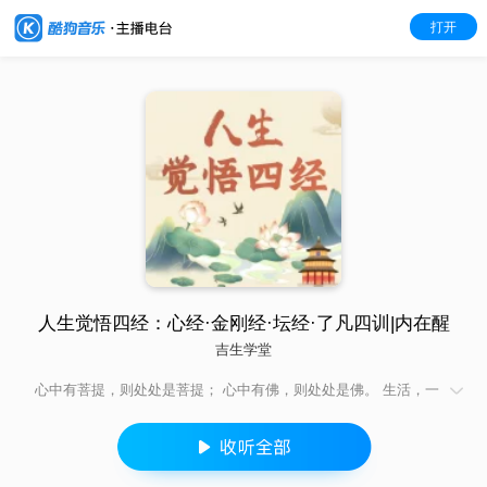
打开
人生觉悟四经：心经·金刚经·坛经·了凡四训|内在醒
吉生学堂
心中有菩提，则处处是菩提； 心中有佛，则处处是佛。 生活，一
切众生本就是佛，佛只是开悟的众生罢了。 生活，我们不着虚
妄，即是真实，如是而观，即得自在。 人生，我们修习觉悟智
慧，就能由空的智慧到达解脱涅槃的彼岸，到达没有痛苦的彼
岸。 人生， 因为空，我们才可以不以物喜，不以己悲； 因为