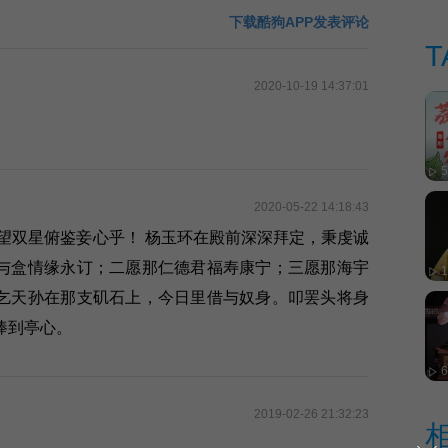
下载酷狗APP发表评论
T
奖
2020-10-19 14:37:01
5
2020-05-22 14:18:43
望双星俯鉴妾心乎！ 杨玉环在殿前深深拜定，秉虔诚
与盒情缘永订；二愿那仁德君福寿康宁；三愿那海宇
乞天孙在那支矶石上，今日里借与奴身。叩罢头将身
捧到亭心。
2019-02-26 21:32:23