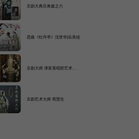
京剧大典旦角篇之六
昆曲《牡丹亭》沈世华|岳美缇
京剧大师 谭富英唱腔艺术专
辑
京剧艺术大师 荀慧生