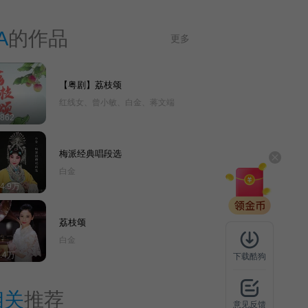
\\n中央电视台第二届学生京剧大赛金奖，青衣组榜
首\\n获得全国戏曲红梅大赛金奖第一名、第十五届
A
的作品
更多
国际中美电影电视节获“金天使最佳新晋女演员
。”\\n2017年被北京京剧院评为“青年领军”。\\n
擅演剧目：《西施》《打金枝》《霸王别姬》《贵
【粤剧】荔枝颂
妃醉酒》《凤还巢》《生死恨》《红鬃烈马》《龙
红线女、曾小敏、白金、蒋文端
凤呈祥》《太真外传》《四郎探母》《穆桂英大破
862
天门阵》《大唐贵妃》《白蛇传》《吕布与貂蝉》
等。
梅派经典唱段选
白金
14.9万
荔枝颂
白金
6.4万
下载酷狗
相关
推荐
意见反馈