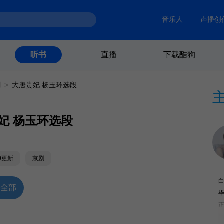
音乐人
声播创
直播
下载酷狗
听书
剧
>
大唐贵妃 杨玉环选段
妃 杨玉环选段
10更新
京剧
放全部
正
为