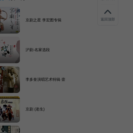
返回顶部
京剧之星 李宏图专辑
沪剧-名家选段
李多奎演唱艺术特辑·壹
京剧 (老生)