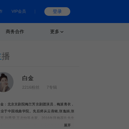
作
VIP会员
登录
商务合作
更多
主
播
白金
2216粉丝
7专辑
白金：北京京剧院梅兰芳京剧团演员，梅派青衣，
毕业于中国戏曲学院。先后师从云燕铭,张逸娟,张
芳,刘秀荣,王志怡等名家。2016年拜梅葆玖先生
师。\\n2014年以全国第一名成绩考入北京京剧院
展开