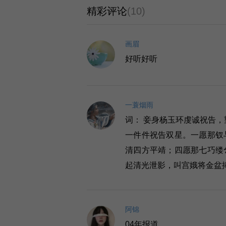
精彩评论
(10)
画眉
好听好听
一蓑烟雨
词： 妾身杨玉环虔诚祝告，
一件件祝告双星。一愿那钗
清四方平靖；四愿那七巧缕
起清光泄影，叫宫娥将金盆
阿锦
04年报道