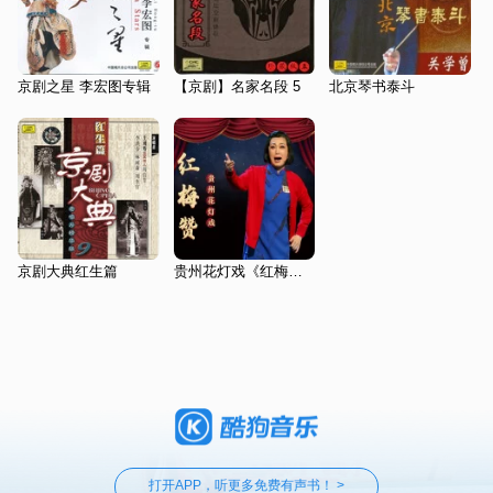
京剧之星 李宏图专辑
【京剧】名家名段 5
北京琴书泰斗
京剧大典红生篇
贵州花灯戏《红梅赞》
打开APP，听更多免费有声书！ >