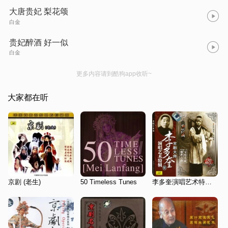
大唐贵妃 梨花颂
白金
贵妃醉酒 好一似
白金
更多内容请到酷狗app收听~
大家都在听
京剧 (老生)
50 Timeless Tunes
李多奎演唱艺术特辑·壹