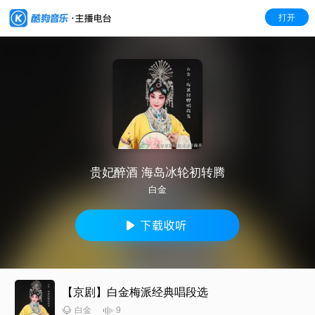
打开
贵妃醉酒 海岛冰轮初转腾
白金
【京剧】白金梅派经典唱段选
9
白金