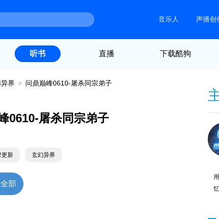
音乐人
声播创
直播
下载酷狗
听书
幻异界
>
问鼎巅峰0610-屠杀同宗弟子
峰0610-屠杀同宗弟子
22更新
玄幻异界
放全部