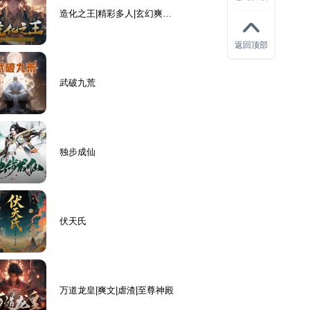
造化之王|精彩多人|玄幻爽文|
从零开始|异宝|VIP免费
返回顶部
武破九荒
独步成仙
伏天氏
万道龙皇|爽文|虐渣|至尊神殿