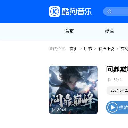
首页
榜单
我的位置:
首页
>
听书
>
有声小说
>
玄
问鼎巅
8049
2024-04-
播
8049