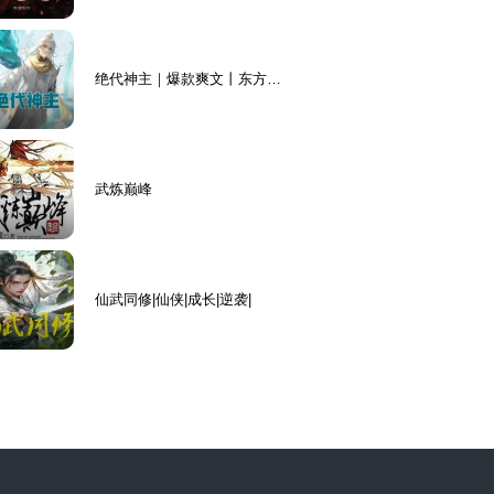
绝代神主｜爆款爽文丨东方玄
幻丨升级
武炼巅峰
仙武同修|仙侠|成长|逆袭|