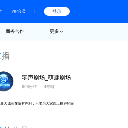
作
VIP会员
登录
商务合作
更多
主
播
零声剧场_萌鹿剧场
906粉丝
4专辑
用最大诚意在做有声剧，只求为大家送上最好的回
忆！