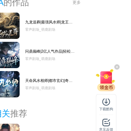
A
的作品
更多
九龙送葬|最强风水师|龙王的
赘婿|风水悬疑
零声剧场_萌鹿剧场
422.7万
问鼎巅峰|2亿人气作品|轻松幽
默热血古武玄幻爽文
零声剧场_萌鹿剧场
1871.2万
天命风水相师|都市玄幻|奇葩
搞笑多人有声剧
零声剧场_萌鹿剧场
345.7万
下载酷狗
相关
推荐
意见反馈