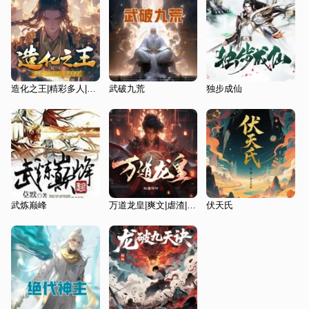
造化之王|精彩多人|玄幻爽文|从零开始|异宝|VIP免费
武破九荒
独步成仙
武炼巅峰
万道龙皇|爽文|虐渣|至尊神殿
伏天氏