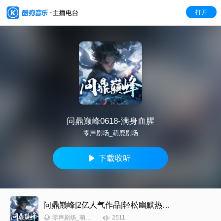
打开
问鼎巅峰0618-满身血腥
零声剧场_萌鹿剧场
问鼎巅峰|2亿人气作品|轻松幽默热血古武玄幻爽文
2511
零声剧场_萌鹿剧场