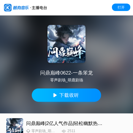
打开
问鼎巅峰0622-一条笨龙
零声剧场_萌鹿剧场
问鼎巅峰|2亿人气作品|轻松幽默热血古武玄幻爽文
2511
零声剧场_萌鹿剧场