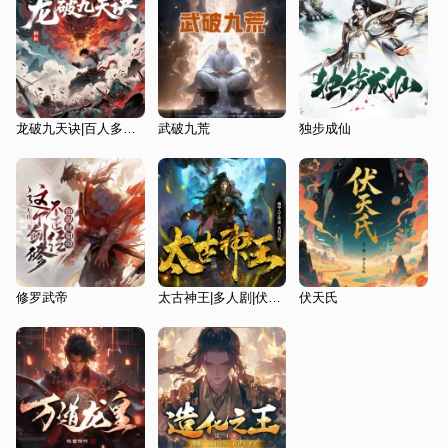
龙破九天诀|百人多播|人气玄幻|无敌流|天才废柴流|日更20
武破九荒
独步成仙
修罗武帝
太古神王|多人剧|伏天氏|玄幻爽文|曲中人工作室
伏天氏