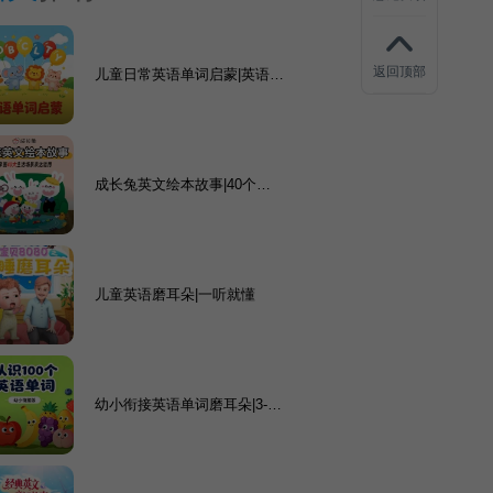
返回顶部
儿童日常英语单词启蒙|英语磨
耳朵
成长兔英文绘本故事|40个生
活场景趣味故事，学表达学运
用！
儿童英语磨耳朵|一听就懂
幼小衔接英语单词磨耳朵|3-9
岁早教启蒙