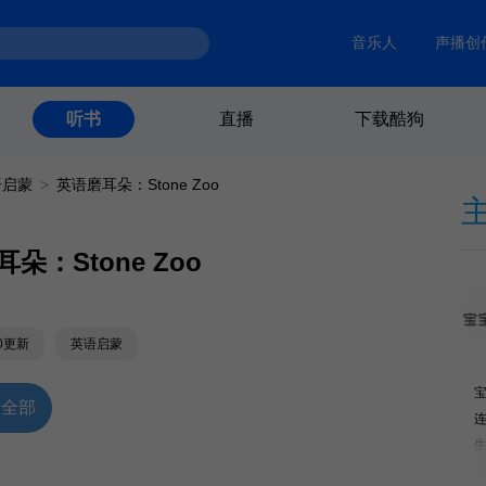
音乐人
声播创
直播
下载酷狗
听书
语启蒙
>
英语磨耳朵：Stone Zoo
朵：Stone Zoo
30更新
英语启蒙
放全部