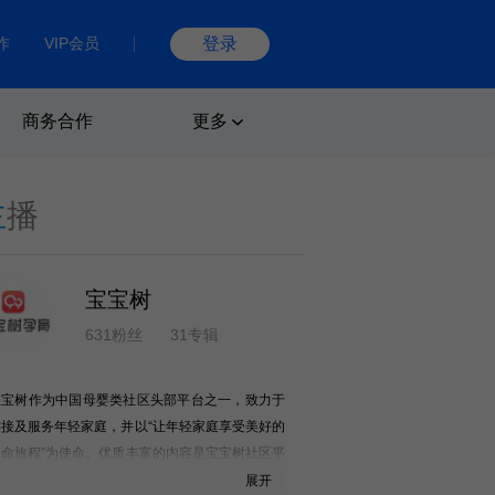
作
VIP会员
登录
商务合作
更多
主
播
宝宝树
631粉丝
31专辑
宝宝树作为中国母婴类社区头部平台之一，致力于
连接及服务年轻家庭，并以“让年轻家庭享受美好的
生命旅程”为使命。优质丰富的内容是宝宝树社区平
台的特色，在16年的发展过程中，宝宝树始终以满
展开