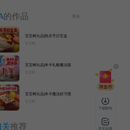
足中国年轻家庭优生优育、健康成长的核心需求为
己任。
A
的作品
更多
宝宝树出品|快乐节日宝盒
宝宝树
50
宝宝树出品|米卡礼貌魔法园
宝宝树
90
宝宝树出品|米卡魔法好习惯
宝宝树
70
下载酷狗
相关
推荐
意见反馈