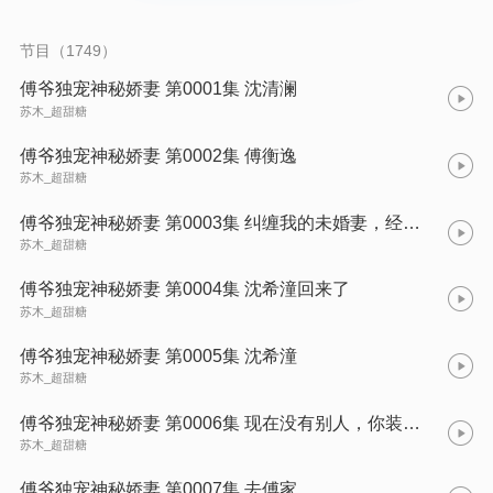
节目（1749）
傅爷独宠神秘娇妻 第0001集 沈清澜
苏木_超甜糖
傅爷独宠神秘娇妻 第0002集 傅衡逸
苏木_超甜糖
傅爷独宠神秘娇妻 第0003集 纠缠我的未婚妻，经过我同意了吗
苏木_超甜糖
傅爷独宠神秘娇妻 第0004集 沈希潼回来了
苏木_超甜糖
傅爷独宠神秘娇妻 第0005集 沈希潼
苏木_超甜糖
傅爷独宠神秘娇妻 第0006集 现在没有别人，你装什么
苏木_超甜糖
傅爷独宠神秘娇妻 第0007集 去傅家