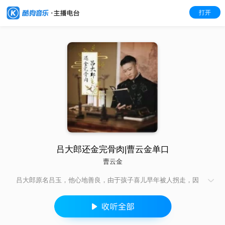
打开
吕大郎还金完骨肉|曹云金单口
曹云金
吕大郎原名吕玉，他心地善良，由于孩子喜儿早年被人拐走，因
此离开家乡一边经商一边寻访孩子下落，有一次，他无意中捡到
一个装着二百两银子的钱袋，于是在路边等了一天，待失主前来
认领，后来终于找到失主陈朝奉，送还了钱袋。意想不到的是，
陈朝奉身上竟有喜儿的线索……