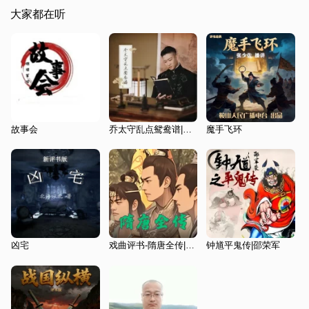
大家都在听
故事会
乔太守乱点鸳鸯谱|曹云金单口
魔手飞环
凶宅
戏曲评书-隋唐全传|203回
钟馗平鬼传|邵荣军