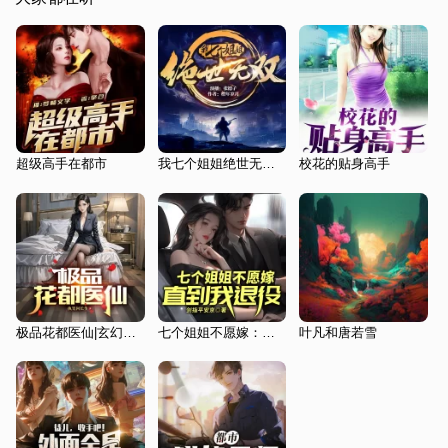
超级高手在都市
我七个姐姐绝世无双|正版|都市异能&一人之下 |高手下山
校花的贴身高手
极品花都医仙|玄幻打脸爽文|日更20集
七个姐姐不愿嫁：直到我退役
叶凡和唐若雪