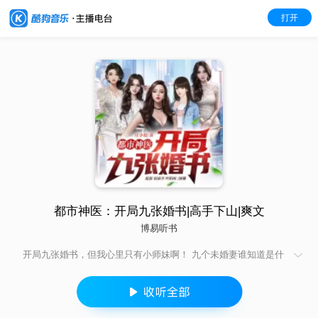
打开
都市神医：开局九张婚书|高手下山|爽文
博易听书
开局九张婚书，但我心里只有小师妹啊！ 九个未婚妻谁知道是什
么歪瓜裂枣，退婚，必须退婚！ 怀揣九张婚书的江羽毅然下山退
婚，从此开启人生巅峰之路。 时隔多年，当无敌的江羽看着身边
一个个倾国倾城的老婆时，只有感叹一句：真香！