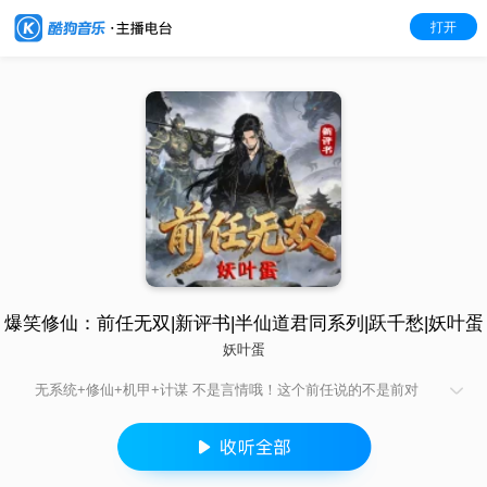
打开
爆笑修仙：前任无双|新评书|半仙道君同系列|跃千愁|妖叶蛋
妖叶蛋
无系统+修仙+机甲+计谋 不是言情哦！这个前任说的不是前对
象，咱这书续接《半仙》《道君》后的故事，主要讲的是融合人
间风气的仙界篇，算是给前面的《半仙》接个后续，故事背景更
接近于黑神话，三部连听更畅快喔~