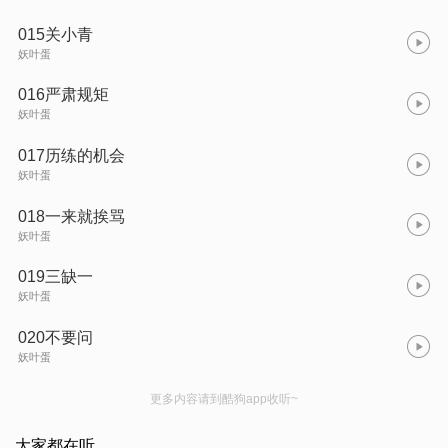
015关小青
妖叶蛋
016严肃规矩
妖叶蛋
017历练的机会
妖叶蛋
018一来就挨骂
妖叶蛋
019三缺一
妖叶蛋
020不要问
妖叶蛋
更多内容请到酷狗app收听~
大家都在听