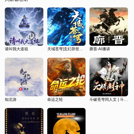
请叫我大道祖
天域苍穹|玄幻异世大陆|风凌天下著|雅居领衔演播|多人有声剧
廓晋-AI播讲
知北游
命运之轮
斗破苍穹同人文 | 斗破之元素封神 | 无脑爽文超级爽