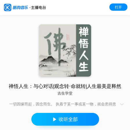
打开
禅悟人生：与心对话|观念转·命就转|人生最美是释然
吉生学堂
一切因缘而起，因念而生。 执着于某一事或某一物，就会患得患
失，烦恼也接踵而至； 能看开一切，心无挂碍，就会无所畏惧。
人生往往是怕什么来什么，当你看淡得失、无谓成败的时候，反
倒顺风顺水、遇难成祥。 人生最宝贵的就是有一颗平常心，远离
混浊平静如水，不为世间五色所惑。