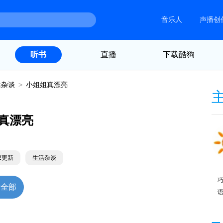
音乐人
声播创
直播
下载酷狗
听书
活杂谈
>
小姐姐真漂亮
真漂亮
22更新
生活杂谈
放全部