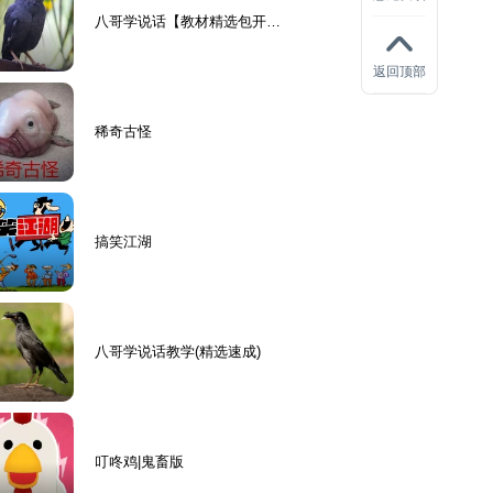
八哥学说话【教材精选包开
口】
返回顶部
稀奇古怪
搞笑江湖
八哥学说话教学(精选速成)
叮咚鸡|鬼畜版