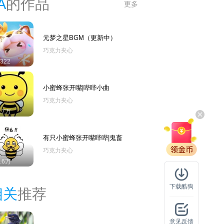
A
的作品
更多
元梦之星BGM（更新中）
巧克力夹心
322
小蜜蜂张开嘴|哔哔小曲
巧克力夹心
3.7万
有只小蜜蜂张开嘴哔哔|鬼畜
巧克力夹心
2.6万
下载酷狗
相关
推荐
意见反馈