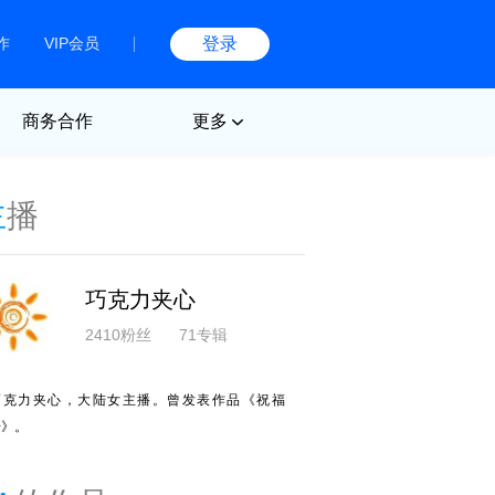
作
VIP会员
登录
商务合作
更多
主
播
巧克力夹心
2410粉丝
71专辑
巧克力夹心，大陆女主播。曾发表作品《祝福
语》。