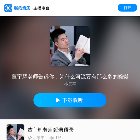
打开
董宇辉老师告诉你，为什么河流要有那么多的蜿蜒
小景平
董宇辉老师|经典语录
116
小景平