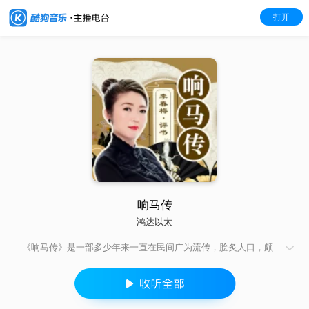
打开
响马传
鸿达以太
《响马传》是一部多少年来一直在民间广为流传，脍炙人口，颇
受广大群众喜爱的评书故事。这部传统长篇评书写的是隋杨广在
位，失于仁政，官逼民反 ，程咬金劫皇杠，反济南，秦琼走马取
金堤，三斧子定瓦岗，三江口截杀杨广，群雄四明山会战，罗成
单枪破双枪，裴元庆抢关还有凄楚的爱情波折。其故事离奇曲