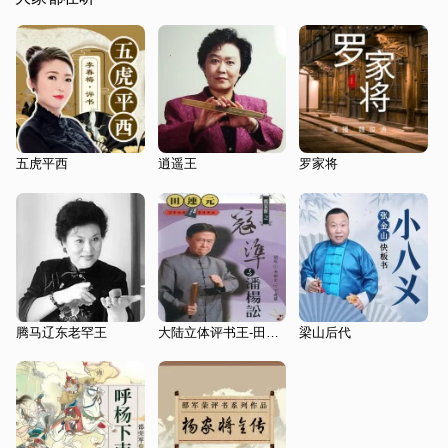
五虎平西
逍遥王
罗家将
腾马辽东老罕王
大陆立体评书王-田连元之杨家将（精简版合集）
梁山后代