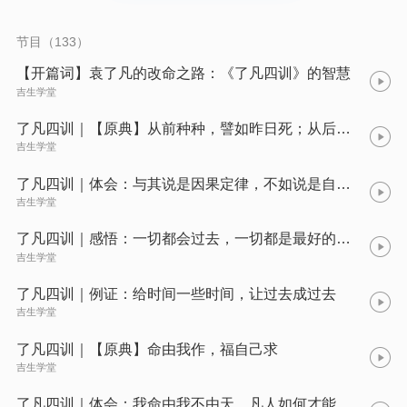
县的慈云寺偶遇一位算命先生，这位先生精准地预言了他一生的
得失荣辱：他将无儿无女，事业平平，寿命仅有53年。 随着时间
的推移，袁黄发现算命先生的预言一一应验，这让他深信宿命
节目（133）
论。到了28岁，他放弃了学业，每日前往寺庙，选择了一种无欲
无求的生活，顺从命运的安排。 然而，在他36岁那年，命运出现
【开篇词】袁了凡的改命之路：《了凡四训》的智慧
了转机。他遇到了云谷禅师，禅师的一番话彻底改变了他的人生
吉生学堂
观。 禅师告诉他，只有凡夫俗子才会被命数所困，而非常善良的
人，命数很难束缚他。每个人的命运都是自己创造的，福报也是
了凡四训｜【原典】从前种种，譬如昨日死；从后种种，譬如今日生
自己努力追求的结果。
吉生学堂
了凡四训｜体会：与其说是因果定律，不如说是自我疗愈的良药
吉生学堂
了凡四训｜感悟：一切都会过去，一切都是最好的安排
吉生学堂
了凡四训｜例证：给时间一些时间，让过去成过去
吉生学堂
了凡四训｜【原典】命由我作，福自己求
吉生学堂
了凡四训｜体会：我命由我不由天，凡人如何才能改命？