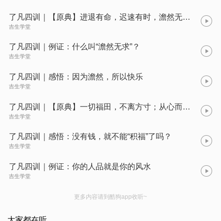
了凡四训｜【原典】进退有命，迟速有时，澹然无求矣
吉生学堂
了凡四训｜例证：什么叫“澹然无求”？
吉生学堂
了凡四训｜感悟：因为澹然，所以快乐
吉生学堂
了凡四训｜【原典】一切福田，不离方寸；从心而觅，感无不通
吉生学堂
了凡四训｜感悟：没有钱，就不能“积福”了吗？
吉生学堂
了凡四训｜例证：你的人品就是你的风水
吉生学堂
更多内容请到酷狗app收听~
大家都在听