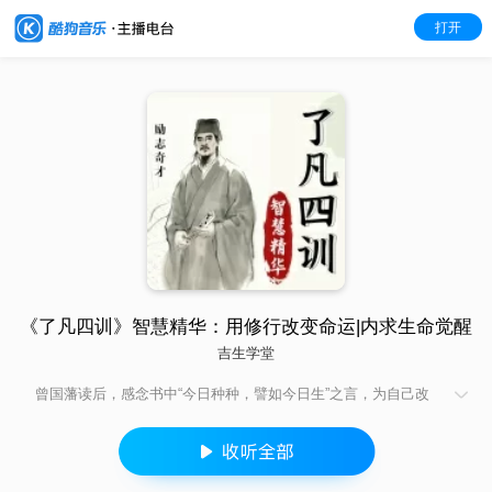
打开
《了凡四训》智慧精华：用修行改变命运|内求生命觉醒
吉生学堂
曾国藩读后，感念书中“今日种种，譬如今日生”之言，为自己改
号“涤生”，并且要求曾氏子侄此书； “民国四大高僧”中的印光、弘
一师徒提倡诵读； 胡适奉此书为研究中国中古思想史的重要代表
作； “经营之圣”稻盛和夫自称从本书中得到人生顿悟。 袁黄，又
称袁了凡，自幼丧父，与母亲相依为命。在他16岁那年，于嘉善