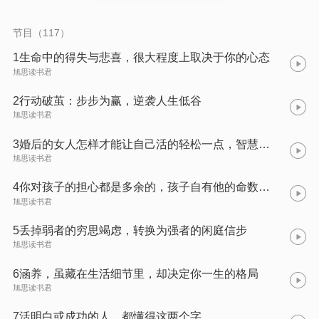
乱，理智却不纠缠， 心怀远方又脚踏实地，人生才能越活越通
透。 而人生通透了，哪有什么烦恼呢？ 凡事见解通透了，自然心
中自在喜悦。
节目（117）
1生命中的得失与悲喜，很大程度上取决于你的心态
旭思读书君
2行动破茧：步步为赢，逆袭人生低谷
旭思读书君
3婚后的女人怎样才能让自己活的轻松一点，智慧一点？
旭思读书君
4你对孩子的担心都是多余的，孩子自有他的命数和剧本
旭思读书君
5丢掉弱者的穷思竭虑，转换为强者的闲庭信步
旭思读书君
6涵养，虽藏在生活细节里，却决定你一生的格局
旭思读书君
7活明白或成功的人，都懂得这两个字