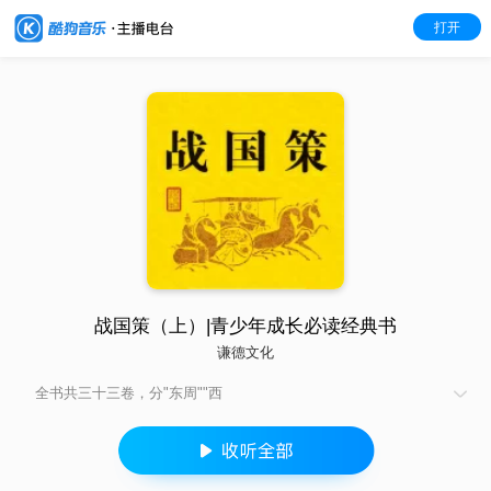
打开
战国策（上）|青少年成长必读经典书
谦德文化
全书共三十三卷，分"东周""西
周""秦""楚""齐""赵""魏""韩""燕""宋""卫""中山"十二国的"策"论。
主要记述了上起公元前490年智伯灭范氏，下至前221年高渐离以
筑击秦始皇共245年间，战国时期的纵横家(游说之士)的政治主张
和策略，或者说记录了战国时纵横家游说各国的活动和说辞及其