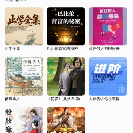
止学全集
巴比伦首富的秘密
跟任何人都聊得来
借镜杀人
《简爱》|夏洛蒂·勃朗特
大神告诉你快速提高身价的秘密：知识、时间、情绪