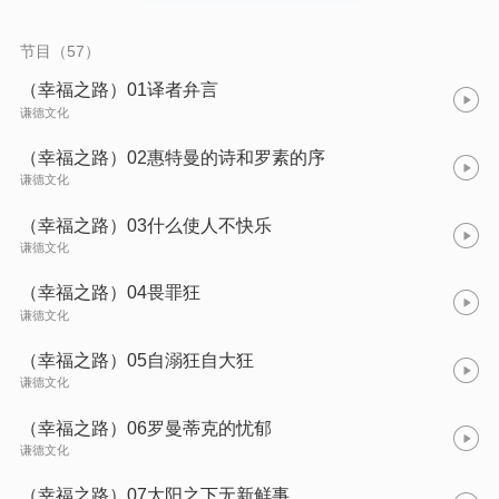
作出一张献给读者的幸福良方:山珍海味间的觥筹交错、端坐于名
车招摇过市都无法带来幸福，只有摒弃自我中心，努力地增加兴
趣爱好，提升个人心理素质，积极融入社会生活，才能收获真正
节目（57）
的幸福。希望现代社会无数在压力与焦虑中挣扎的男男女女，能
够在此找到解脱之法，读懂生活、读懂自己，并且凭着适当的努
（幸福之路）01译者弁言
力握住其实近在咫尺的幸福。
谦德文化
（幸福之路）02惠特曼的诗和罗素的序
谦德文化
（幸福之路）03什么使人不快乐
谦德文化
（幸福之路）04畏罪狂
谦德文化
（幸福之路）05自溺狂自大狂
谦德文化
（幸福之路）06罗曼蒂克的忧郁
谦德文化
（幸福之路）07太阳之下无新鲜事