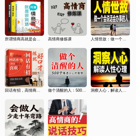
所谓情商高就是会说话+跟任何人都聊得来+微表情心理学
高情商修炼课
人情世故：做一个会说话会办事的人
回话有招，高情商聊天术，高情商回话术
做个清醒的人：500个看透人心的智慧|人性定律
洞察人心，解读人性心理