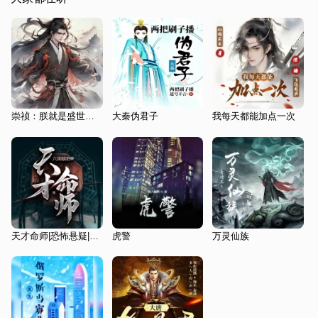
崇祯：朕就是盛世之君
大秦伪君子
我每天都能加点一次
天才命师|恐怖悬疑|风水相术|AI多播
虎警
万灵仙族