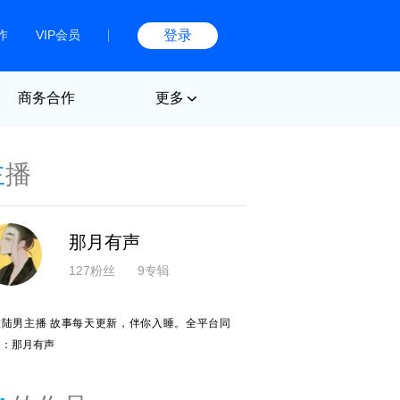
作
VIP会员
登录
商务合作
更多
主
播
那月有声
127粉丝
9专辑
大陆男主播 故事每天更新，伴你入睡。全平台同
名：那月有声