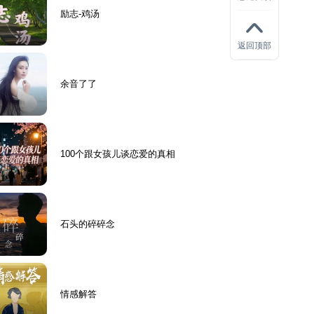
励志-鸡汤
返回顶部
余音了了
100个跟女孩儿谈恋爱的真相
石头的碎碎念
情感解答