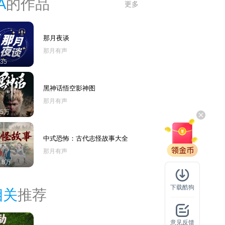
A
的作品
更多
那月夜谈
那月有声
35
黑神话悟空影神图
那月有声
15万
中式恐怖：古代志怪故事大全
那月有声
1.8万
下载酷狗
相关
推荐
意见反馈