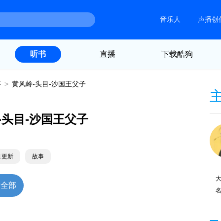
音乐人
声播创
直播
下载酷狗
听书
事
>
黄风岭-头目-沙国王父子
-头目-沙国王父子
21更新
故事
放全部