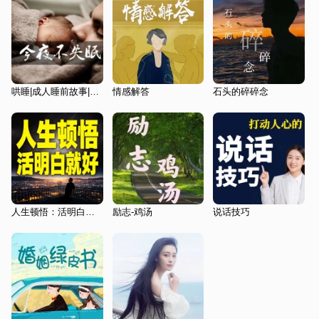
哄睡|成人睡前故事|让你快速入眠【免费】
情感解答
石头的碎碎念
人生顿悟：活明白就好
励志-鸡汤
说话技巧