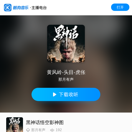
打开
黄风岭-头目-虎伥
那月有声
黑神话悟空影神图
192
那月有声