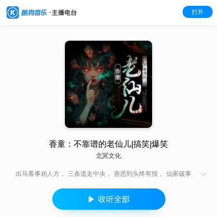
打开
香童：不靠谱的老仙儿|搞笑|爆笑
北冥文化
出马看事劝人方， 三条道走中央， 善恶到头终有报， 仙家破事
一箩筐。 欢迎收听《香童：不靠谱的老仙儿》 这里有最搞笑的香
童，还有最不靠谱的老仙儿