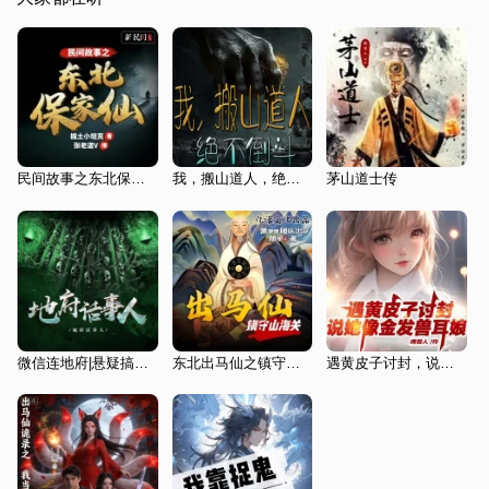
民间故事之东北保家仙|悬疑灵异&诡怪奇谈|多人有声剧
我，搬山道人，绝不倒斗
茅山道士传
微信连地府|悬疑搞笑|地府代理人|都市搞笑
东北出马仙之镇守山海关/多人/爆笑/灵异
遇黄皮子讨封，说她像金发兽耳娘（上部完）