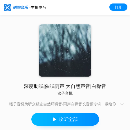
打开
深度助眠|催眠雨声|大自然声音|白噪音
猴子音悦
猴子音悦为听众精选自然环境音-雨声白噪音长音频专辑，带给你
沉浸式的雨天场景放松体验，瞬间回归内心的平静。