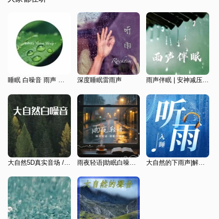
睡眠 白噪音 雨声 自然森林氛围之声
深度睡眠雷雨声
雨声伴眠 | 安神减压助眠
大自然5D真实音场 /放空心灵 /缓解压力 /深度睡眠
雨夜轻语|助眠白噪音|大自然的声音
大自然的下雨声|解压放松|深度催眠雨声