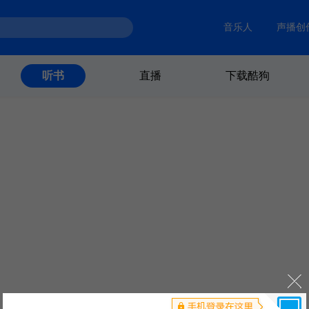
音乐人
声播创
直播
下载酷狗
听书