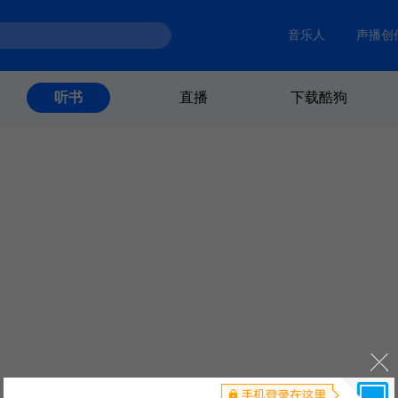
音乐人
声播创
直播
下载酷狗
听书