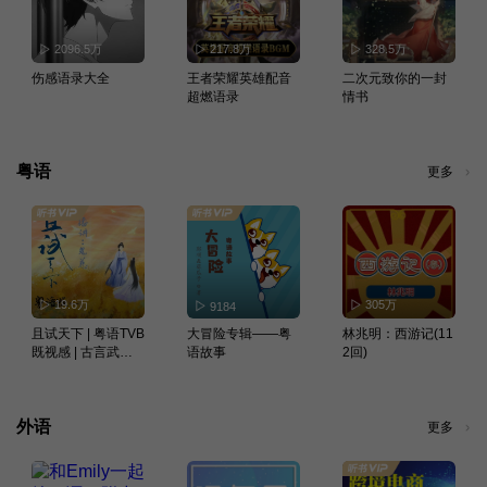
2096.5万
217.8万
328.5万
伤感语录大全
王者荣耀英雄配音
二次元致你的一封
超燃语录
情书
粤语
更多
19.6万
305万
9184
且试天下 | 粤语TVB
大冒险专辑——粤
林兆明：西游记(11
既视感 | 古言武侠
语故事
2回)
影视原著 | 多播
外语
更多