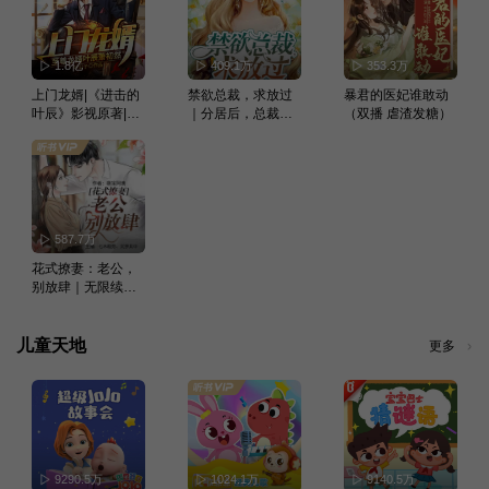
1.8亿
409.1万
353.3万
上门龙婿|《进击的
禁欲总裁，求放过
暴君的医妃谁敢动
叶辰》影视原著|至
｜分居后，总裁更
（双播 虐渣发糖）
尊龙婿|叶辰萧初然
爱我了丨现言丨甜
｜赘婿一朝崛起风
宠
起云涌
587.7万
花式撩妻：老公，
别放肆｜无限续
期，契约假戏真做 |
现言
儿童天地
更多
9290.5万
1024.1万
9140.5万