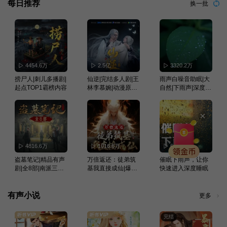
每日推荐
换一批
4454.6万
2.5亿
3320.2万
捞尸人|刺儿多播剧|
仙逆|完结多人剧|王
雨声白噪音助眠|大
起点TOP1霸榜内容
林李慕婉|动漫原著|
自然|下雨声|深度睡
曲中人有故事演播
眠|冥想疗愈
｜大神作品
4816.6万
1016.6万
6442.5万
盗墓笔记|精品有声
万倍返还：徒弟筑
催眠下雨声，让你
剧|全8部|南派三叔|
基我直接成仙|爆笑
快速进入深度睡眠
冠声制作
&无敌&爽文不圣母
有声小说
更多
完结