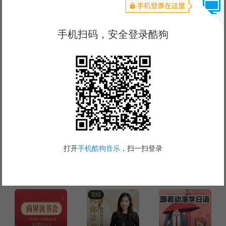
2021.5万
12.4万
893.7万
舒缓水钢琴|心灵平
助眠解压|自然治愈
竹笛曲儿|助眠解压
静 听见自然
音乐伴你好梦
人文
更多
完结
7.6万
3.2万
161.3万
辽博，请登场
品读中华经典诗文
中国历史未解之谜
自我充电
更多
完结