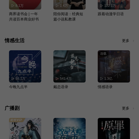
8.1万
1.4万
122.1万
商界读书会 | 一年
陪你阅读：经典短
跟着动漫学日语
共读百本商业好书
篇小说私教课
情感生活
更多
连载
88.1万
541.4万
1.3亿
今晚九点半
戴总语录
情感语录
广播剧
更多