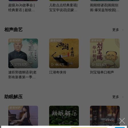
超级JoJo故事会 |
儿歌点点经典童谣|
闹闹猜谜语|闹闹别
经典童话 | 超级宝
宝宝学说话|启蒙磨
闹·爆笑益智校园|宝
贝JoJo | 宝宝巴士
耳朵
宝巴士故事
故事
相声曲艺
更多
1773.5万
44.6万
521.8万
速听郭德纲语录|老
江湖奇侠传
刘宝瑞单口相声
郭有新番第一季精
彩集锦
助眠解压
更多