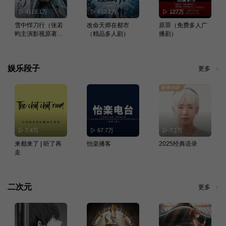
4115.1万
610.1万
127万
雪中悍刀行（张若
改命天师在都市
原罪（免费多人广
昀主演影视原著）
（精品多人剧）
播剧）
｜哪吒2同cv
娱乐段子
更多
7.4万
67.7万
7.1万
来都来了 | 听了再
怡楽播客
2025经典语录
走
二次元
更多