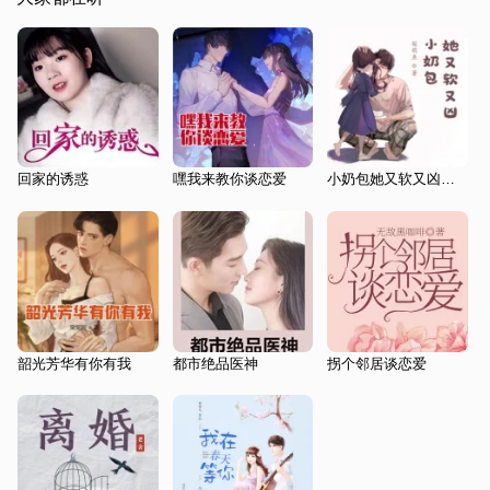
回家的诱惑
嘿我来教你谈恋爱
小奶包她又软又凶｜青梅竹马，相爱相杀
韶光芳华有你有我
都市绝品医神
拐个邻居谈恋爱