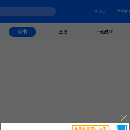
音乐人
声播创
直播
下载酷狗
听书