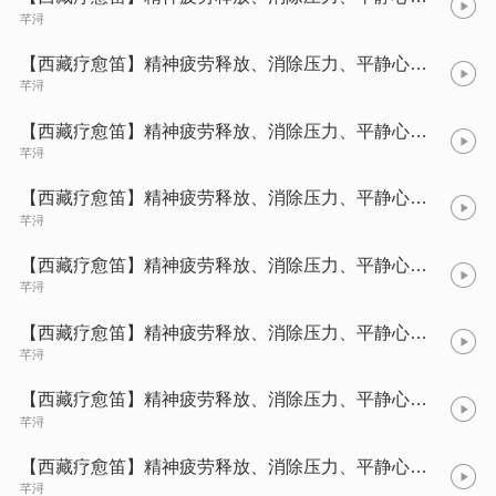
芊浔
【西藏疗愈笛】精神疲劳释放、消除压力、平静心灵08
芊浔
【西藏疗愈笛】精神疲劳释放、消除压力、平静心灵09
芊浔
【西藏疗愈笛】精神疲劳释放、消除压力、平静心灵10
芊浔
【西藏疗愈笛】精神疲劳释放、消除压力、平静心灵11
芊浔
【西藏疗愈笛】精神疲劳释放、消除压力、平静心灵12
芊浔
【西藏疗愈笛】精神疲劳释放、消除压力、平静心灵13
芊浔
【西藏疗愈笛】精神疲劳释放、消除压力、平静心灵14
芊浔