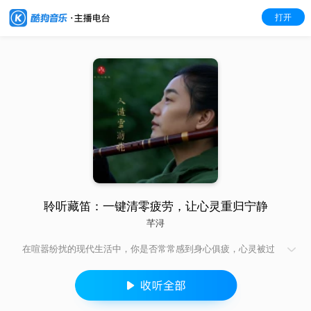
打开
聆听藏笛：一键清零疲劳，让心灵重归宁静
芊浔
在喧嚣纷扰的现代生活中，你是否常常感到身心俱疲，心灵被过
度思考与压力层层包裹？这份“聆听藏笛：一键清零疲劳，让心灵
重归宁静”的歌单，宛如一泓清泉，为你带来极致的舒缓与治愈。
藏族笛音，承载着雪域高原的神秘与纯净。当那悠扬婉转的旋律
在耳畔响起，仿佛能引领你穿越山川湖泊，抵达西藏那片神圣而