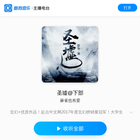
打开
圣墟@下部
麻雀也有爱
玄幻+优质作品！起点中文网2017年度玄幻榜销量冠军！大学生
楚风，在失恋旅行中误入青铜昆仑山中，在地球复苏之际意外觉
醒至尊人王血统，开启制霸修行之路！