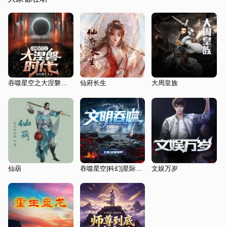
吞噬星空之大涅磐时代
仙府长生
大周皇族
仙葫
吞噬星空|科幻|星际争霸|修炼|功法秘笈|热血争斗|逆袭
文娱万岁