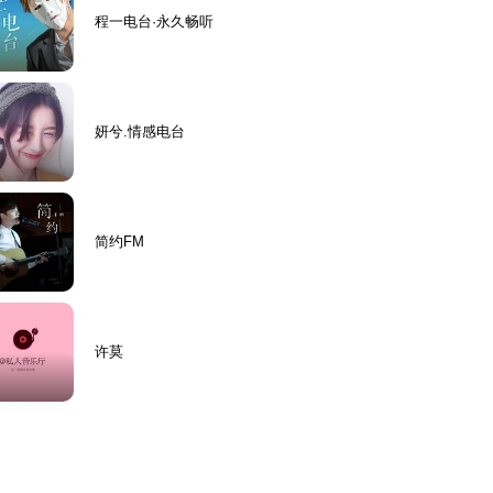
程一电台·永久畅听
妍兮.情感电台
简约FM
许莫