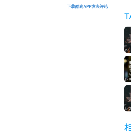
下载酷狗APP发表评论
T
荐
经
乐
3