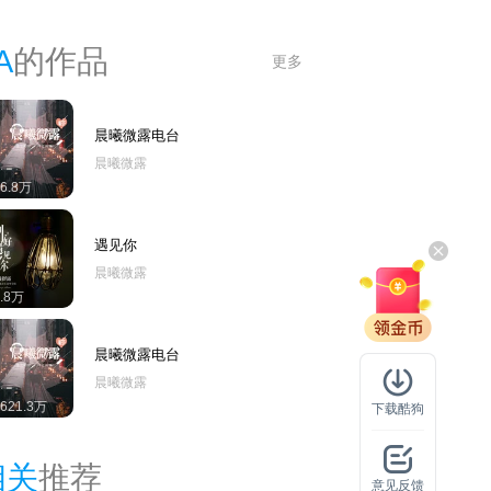
扬，低低浅浅，细细品味，一路温暖到心底，深得
广大听众的喜爱和好评。曾被各大播客网站热力推
A
的作品
更多
，并在“北京文艺广播”、“上海东方广播”、“天津
济广播”、“山东交通台”、“西安资讯台”、“锦州音
调频”、“湖北电台音乐频道”、“湖南金鹰之声”等
晨曦微露电台
0多家传统电台播出，覆盖全国22个省。
晨曦微露
16.8万
遇见你
晨曦微露
8.8万
晨曦微露电台
晨曦微露
3621.3万
下载酷狗
相关
推荐
意见反馈