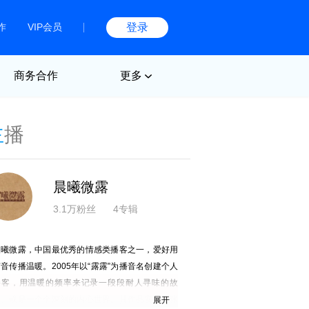
作
VIP会员
登录
商务合作
更多
主
播
晨曦微露
3.1万粉丝
4专辑
晨曦微露，中国最优秀的情感类播客之一，爱好用
音传播温暖。2005年以“露露”为播音名创建个人
播客，用温暖的频率来记录一段段耐人寻味的故
事、或是一个个深刻的内心世界。其作品安静不张
展开