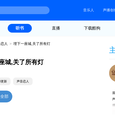
音乐人
声播创
直播
下载酷狗
听书
音恋人
>
埋下一座城,关了所有灯
座城,关了所有灯
28更新
声音恋人
放全部
声