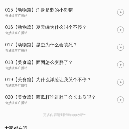
015【动物篇】浑身是刺的小刺猬
奇妙故事广播站
016【动物篇】夏天蝉为什么叫个不停？
奇妙故事广播站
017【动物篇】昆虫为什么会装死？
奇妙故事广播站
018【美食篇】面团怎么变胖了？
奇妙故事广播站
019【美食篇】为什么洋葱让我哭个不停？
奇妙故事广播站
020【美食篇】西瓜籽吃进肚子会长出瓜吗？
奇妙故事广播站
更多内容请到酷狗app收听~
大家都在听