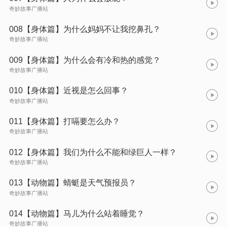
奇妙故事广播站
008【身体篇】为什么妈妈不让我挖鼻孔？
奇妙故事广播站
009【身体篇】为什么会有冷和热的感觉？
奇妙故事广播站
010【身体篇】近视是怎么回事？
奇妙故事广播站
011【身体篇】打嗝要怎么办？
奇妙故事广播站
012【身体篇】我们为什么不能和绿巨人一样？
奇妙故事广播站
013【动物篇】蜻蜓是天气预报员？
奇妙故事广播站
014【动物篇】马儿为什么站着睡觉？
奇妙故事广播站