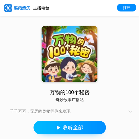
打开
万物的100个秘密
奇妙故事广播站
千千万万，无尽的奥秘等你来发现