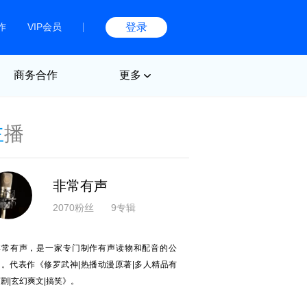
作
VIP会员
登录
商务合作
更多
主
播
非常有声
2070粉丝
9专辑
非常有声，是一家专门制作有声读物和配音的公
司。代表作《修罗武神|热播动漫原著|多人精品有
剧|玄幻爽文|搞笑》。