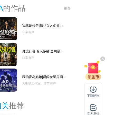
A
的作品
更多
我就是传奇|精品百人多播|伪
戒作品|都市热血|非常有声制
非常有声
作
13万
灵境行者|百人多播|全网最优
质版|非常有声制作
非常有声
126.8万
我的青岛姑娘|误闯女星房间，
我被狗仔偷拍|超级大坦克科比
大喇叭工作室、非常有声
著
143.1万
下载酷狗
相关
推荐
意见反馈