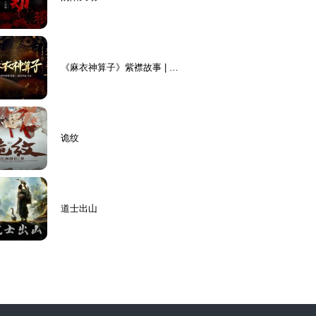
《麻衣神算子》紫襟故事 | 素
衣神算黄半仙八卦无门
诡纹
道士出山