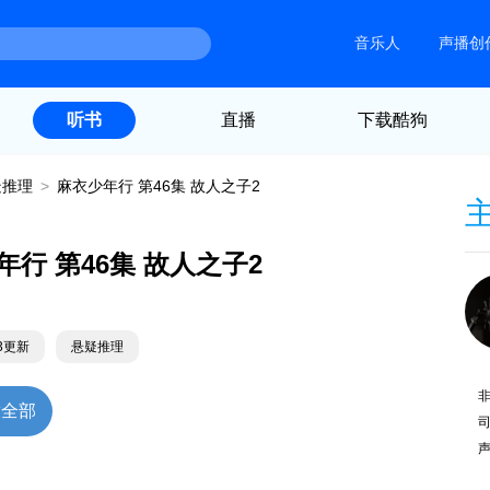
音乐人
声播创
直播
下载酷狗
听书
疑推理
>
麻衣少年行 第46集 故人之子2
年行 第46集 故人之子2
13更新
悬疑推理
放全部
声