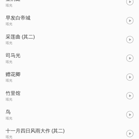
瑶光
早发白帝城
瑶光
采莲曲 (其二)
瑶光
司马光
瑶光
赠花卿
瑶光
竹里馆
瑶光
鸟
瑶光
十一月四日风雨大作 (其二)
瑶光