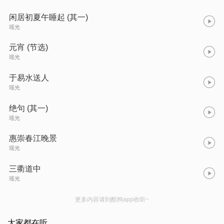
闲居初夏午睡起 (其一)
瑶光
元宵 (节选)
瑶光
于易水送人
瑶光
绝句 (其一)
瑶光
惠崇春江晚景
瑶光
三衢道中
瑶光
更多内容请到酷狗app收听~
大家都在听