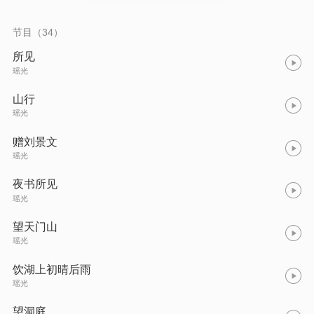
节目（34）
所见
瑶光
山行
瑶光
赠刘景文
瑶光
夜书所见
瑶光
望天门山
瑶光
饮湖上初晴后雨
瑶光
望洞庭